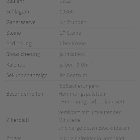
Baujahr
1952
Schlagzahl
19800
Gangreserve
42 Stunden
Steine
17 Steine
Bedienung
über Krone
Stoßsicherung
ja Incabloc
Kalender
ja bei " 3 Uhr "
Sekundenanzeige
im Centrum
Soßsicherungen-
Besonderheiten
Hemmungspaletten
-Hemmungsrad epilamisiert
versilbert mit umlaufender
Zifferblatt
Minuterie
und vergoldeten Blockindexen
Zeiger
3 Originalzeiger in vergoldet