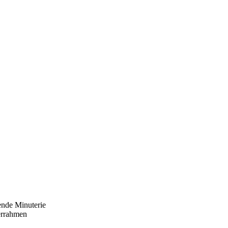
ende Minuterie
errahmen