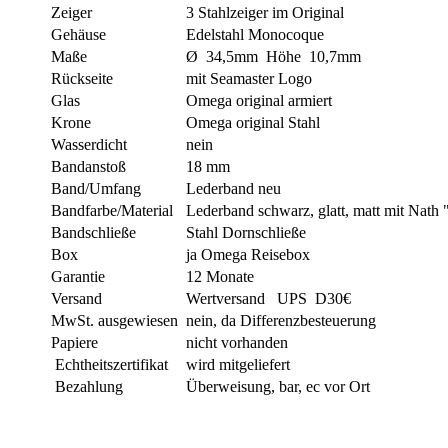
Zeiger
3 Stahlzeiger im Original
Gehäuse
Edelstahl Monocoque
Maße
Ø 34,5mm Höhe 10,7mm
Rückseite
mit Seamaster Logo
Glas
Omega original armiert
Krone
Omega original Stahl
Wasserdicht
nein
Bandanstoß
18 mm
Band/Umfang
Lederband neu
Bandfarbe/Material
Lederband schwarz, glatt, matt mit Nath
Bandschließe
Stahl Dornschließe
Box
ja Omega Reisebox
Garantie
12 Monate
Versand
Wertversand UPS D30€
MwSt. ausgewiesen
nein, da Differenzbesteuerung
Papiere
nicht vorhanden
Echtheitszertifikat
wird mitgeliefert
Bezahlung
Überweisung, bar, ec vor Ort