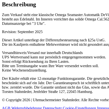
Beschreibung
Zum Verkauf steht eine klassische Omega Seamaster Automatik DeVill
besteht aus Edelstahl. Im Inneren verrichtet das solide Omega Cal.
Datumsanzeige bei "3 Uhr".
Revision: September 2025
Dieser Artikel unterliegt der Differenzbesteuerung nach §25a UstG.
Die im Kaufpreis enthaltene Mehrwertsteuer wird nicht gesondert au
Versandhinweis:Versand nur innerhalb Deutschlands
UPS Wertversand kann nur persönlich entgegengenommen werden.
Sonst erfolgt Rücksendung zu Ihren Lasten.
Bitte um Terminangabe wann Ihre Ware versendet werden soll.
Keine Wochenendzustellung.
Der Käufer erhält eine 12-monatige Funktionsgarantie. Die gesetzlic
beschränkt sich auf ein Jahr. Der Garantieanspruch ist schriftlich u
bzw. zerstört wurde. Die Garantie umfasst nicht das Glas, sowie das
Torsten Stahmleder, Jenfelder Straße 127, 22045 Hamburg.
© Copyright 2026 | Uhrmachermeister Stahmleder. Alle Rechte vorbe
AGB
Widerrufsbelehrung
Datenschutz
Cookie-Einstellungen
Impres