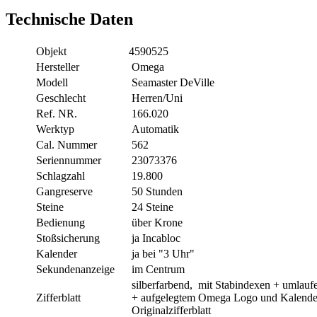
Technische Daten
Objekt
4590525
Hersteller
Omega
Modell
Seamaster DeVille
Geschlecht
Herren/Uni
Ref. NR.
166.020
Werktyp
Automatik
Cal. Nummer
562
Seriennummer
23073376
Schlagzahl
19.800
Gangreserve
50 Stunden
Steine
24 Steine
Bedienung
über Krone
Stoßsicherung
ja Incabloc
Kalender
ja bei "3 Uhr"
Sekundenanzeige
im Centrum
silberfarbend, mit Stabindexen + umlauf
Zifferblatt
+ aufgelegtem Omega Logo und Kalend
Originalzifferblatt