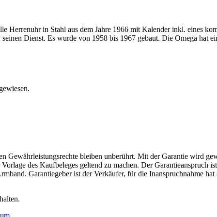
e Herrenuhr in Stahl aus dem Jahre 1966 mit Kalender inkl. eines ko
562 seinen Dienst. Es wurde von 1958 bis 1967 gebaut. Die Omega hat 
sgewiesen.
hen Gewährleistungsrechte bleiben unberührt. Mit der Garantie wird ge
nter Vorlage des Kaufbeleges geltend zu machen. Der Garantieanspruch 
 Armband. Garantiegeber ist der Verkäufer, für die Inanspruchnahme ha
halten.
sum