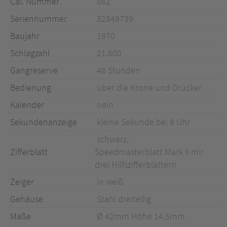
Cal. Nummer
861
Seriennummer
32849739
Baujahr
1970
Schlagzahl
21.600
Gangreserve
48 Stunden
Bedienung
über die Krone und Drücker
Kalender
nein
Sekundenanzeige
kleine Sekunde bei 9 Uhr
schwarz,
Zifferblatt
Speedmasterblatt Mark II mir
drei Hilfszifferblättern
Zeiger
in weiß
Gehäuse
Stahl dreiteilig
Maße
Ø 42mm Höhe 14,5mm