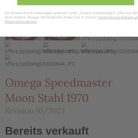
Sie können Ihre Einstellungen jederzeit unter „Cookie-Einstellungen“ unten auf der
Seite ändern. Genaue Informationen finden Sie in unserer
Datenschutzerklärung u
Widerrufshinweisen
.
Omega Speedmaster
Moon Stahl 1970
Revision 10/2023
Bereits verkauft