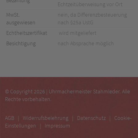
Bezahlung
Echtzeitüberweisung vor Ort
MwSt.
nein, da Differenzbesteuerung
ausgewiesen
nach §25a UstG
Echtheitszertifikat
wird mitgeliefert
Besichtigung
nach Absprache möglich
© Copyright 2026 | Uhrmachermeister Stahmleder. Alle
Rechte vorbehalten.
AGB
Widerrufsbelehrung
Datenschutz
Cookie-
Einstellungen
Impressum