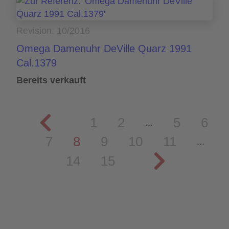
Revision: 10/2016
Omega Damenuhr DeVille Quarz 1991
Cal.1379
Bereits verkauft
1
2
5
6
...
7
8
9
10
11
...
14
15
© Copyright 2026 | Uhrmachermeister Stahmleder.
Alle Rechte vorbehalten.